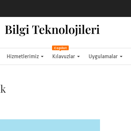
 Platformu Yayında
b’da
Bilgi Teknolojileri
Copilot
Hizmetlerimiz
Kılavuzlar
Uygulamalar
ik